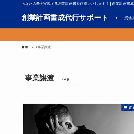
あなたの夢を実現する創業計画書を作成いたします！ | 創業計画書
創業計画書成代行サポート
資金
ホーム
事業譲渡
事業譲渡
– tag –
資