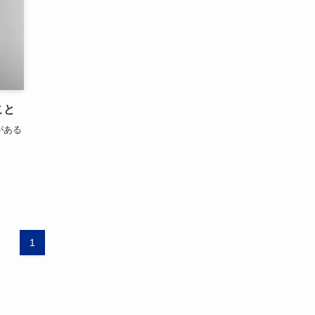
こと
がある
1