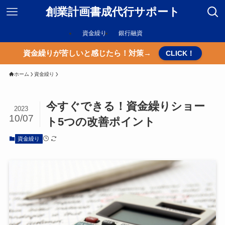
創業計画書成代行サポート
資金繰り
銀行融資
資金繰りが苦しいと感じたら！対策→
CLICK！
ホーム
資金繰り
今すぐできる！資金繰りショー
2023
10/07
ト5つの改善ポイント
資金繰り